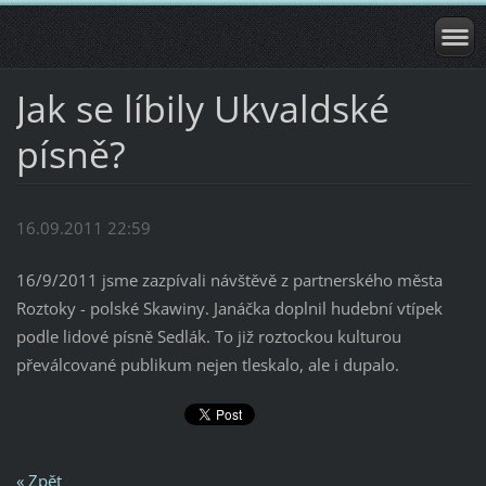
Jak se líbily Ukvaldské
písně?
16.09.2011 22:59
16/9/2011 jsme zazpívali návštěvě z partnerského města
Roztoky - polské Skawiny. Janáčka doplnil hudební vtípek
podle lidové písně Sedlák. To již roztockou kulturou
převálcované publikum nejen tleskalo, ale i dupalo.
« Zpět